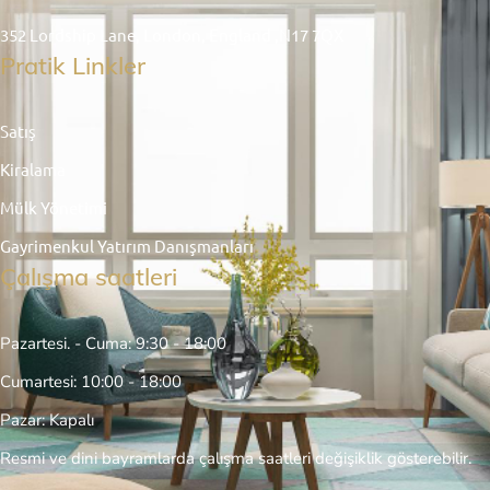
352 Lordship Lane, London, England ,N17 7QX
Pratik Linkler
Satış
Kiralama
Mülk Yönetimi
Gayrimenkul Yatırım Danışmanları
Çalışma saatleri
Pazartesi. - Cuma: 9:30 - 18:00
Cumartesi: 10:00 - 18:00
Pazar: Kapalı
Resmi ve dini bayramlarda çalışma saatleri değişiklik gösterebilir.