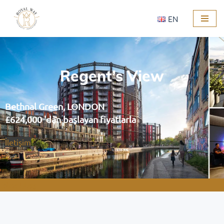
EN
İçeriğe
geç
Regent’s View
Bethnal Green, LONDON
£624,000 'dan başlayan fiyatlarla
İletişim
Bize Ulaş