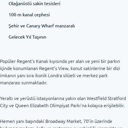
Olağanüstü sakin tesisleri
100 m kanal cephesi
Şehir ve Canary Wharf manzaralı
Gelecek Yıl Taşının
Popüler Regent’s Kanalı kıyısında yer alan ve yeni bir parkın
içinde konumlanan Regent’s View, konut sakinlerine bir dizi
imkanın yanı sıra ikonik Londra silüeti ve merkez park
manzarası sunmaktadır.
Yeraltı ve yerüstü istasyonlarına yakın olan Westfield Stratford
City ve Queen Elizabeth Olimpiyat Parkı’na kolayca erişilebilir.
Hemen yanı başındaki Broadway Market, 70’in üzerinde
bağımsız mağaza, kafe ve restorana ev sahipliği yapmakta ve