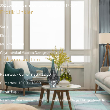
352 Lordship Lane, London, England ,N17 7QX
Pratik Linkler
Satış
Kiralama
Mülk Yönetimi
Gayrimenkul Yatırım Danışmanları
Çalışma saatleri
Pazartesi. - Cuma: 9:30 - 18:00
Cumartesi: 10:00 - 18:00
Pazar: Kapalı
Resmi ve dini bayramlarda çalışma saatleri değişiklik gösterebilir.