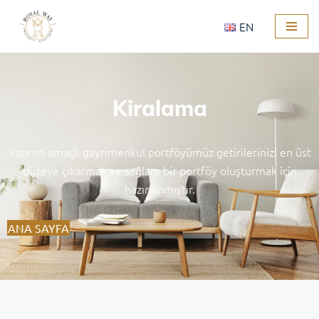
EN
İçeriğe
geç
Kiralama
Yatırım amaçlı gayrimenkul portföyümüz getirilerinizi en üst
düzeye çıkarmak ve sağlam bir portföy oluşturmak için
hazırlanmıştır.
ANA SAYFA