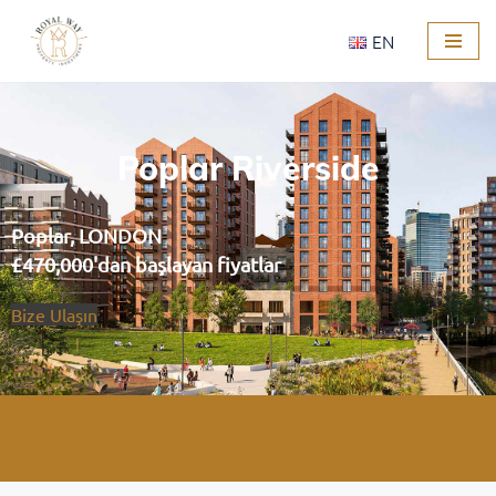
EN
İçeriğe
geç
Poplar Riverside
Poplar, LONDON
£470,000'dan başlayan fiyatlar
Bize Ulaşın
Konum
Proje Hakkında
Galeri