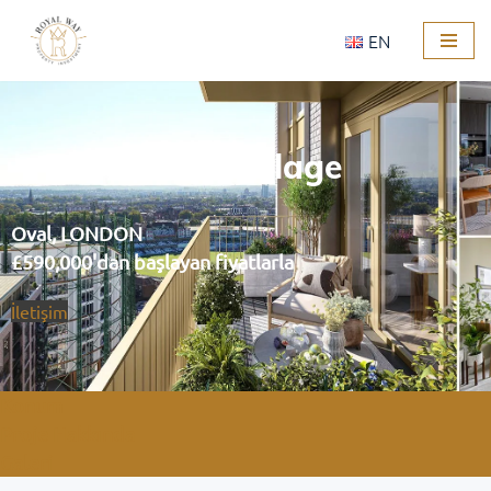
EN
İçeriğe
geç
Oval Village
Oval, LONDON
£590,000'dan başlayan fiyatlarla
İletişim
Konum
Proje Hakkında
Galeri