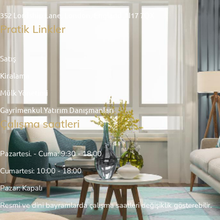
352 Lordship Lane, London, England ,N17 7QX
Pratik Linkler
Satış
Kiralama
Mülk Yönetimi
Gayrimenkul Yatırım Danışmanları
Çalışma saatleri
Pazartesi. - Cuma: 9:30 - 18:00
Cumartesi: 10:00 - 18:00
Pazar: Kapalı
Resmi ve dini bayramlarda çalışma saatleri değişiklik gösterebilir.