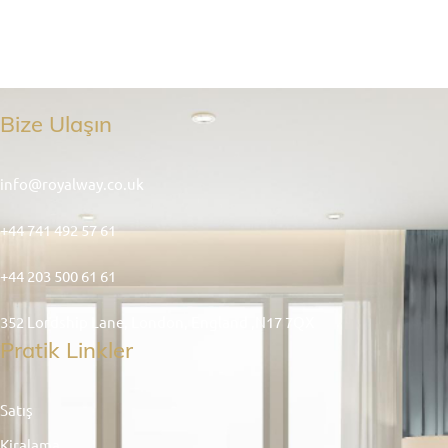
Bize Ulaşın
info@royalway.co.uk
+44 741 492 57 61
+44 203 500 61 61
352 Lordship Lane, London, England ,N17 7QX
Pratik Linkler
Satış
Kiralama