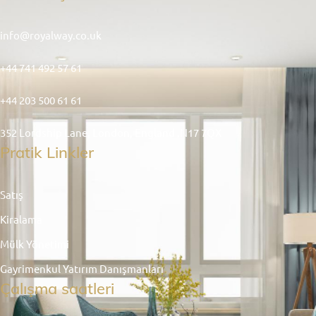
info@royalway.co.uk
+44 741 492 57 61
+44 203 500 61 61
352 Lordship Lane, London, England ,N17 7QX
Pratik Linkler
Satış
Kiralama
Mülk Yönetimi
Gayrimenkul Yatırım Danışmanları
Çalışma saatleri