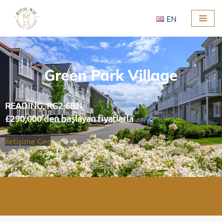
EN
İçeriğe
geç
Green Park Village
READING, RG2 6BN
£290,000'den başlayan fiyatlarla
İletişime Geç
The Longwater Collection No. Two & Three
The Longwater Collection No. One
The Lanesborough Collection