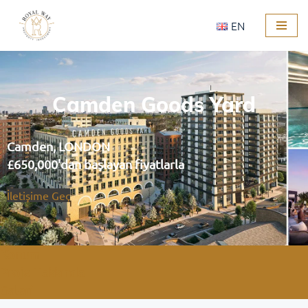
EN
İçeriğe
geç
Camden Goods Yard
Camden, LONDON
£650,000'dan başlayan fiyatlarla
İletişime Geç
Konum
Proje Hakkında
Galeri