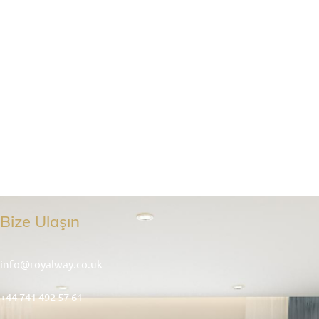
Bize Ulaşın
info@royalway.co.uk
+44 741 492 57 61