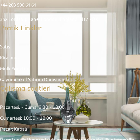
+44 203 500 61 61
352 Lordship Lane, London, England ,N17 7QX
Pratik Linkler
Satış
Kiralama
Mülk Yönetimi
Gayrimenkul Yatırım Danışmanları
Çalışma saatleri
Pazartesi. - Cuma: 9:30 - 18:00
Cumartesi: 10:00 - 18:00
Pazar: Kapalı