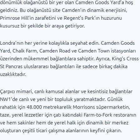
dönümlük olağanüstü bir yer olan Camden Goods Yard’a hoş
geldiniz. Bu olağanüstü site Camden’ın dinamik enerjisini,
Primrose Hill’in zarafetini ve Regent’s Park’ın huzurunu
kusursuz bir şekilde bir araya getiriyor.
Londra’nın her yerine kolaylıkla seyahat edin. Camden Goods
Yard, Chalk Farm, Camden Road ve Camden Town istasyonları
üzerinden mükemmel bağlantılara sahiptir. Ayrıca, King’s Cross
St Pancras uluslararası bağlantıları ile sadece birkaç dakika
uzaklıktadır.
Çarpıcı mimari, canlı kamusal alanlar ve kesintisiz bağlantılar
NW1’de canlı ve yeni bir topluluk yaratmaktadır. Günlük
rahatlık için 48.000 metrekarelik Morrisons süpermarketin,
taze, yerel lezzetler için çatı katındaki Farm-to-Fork restoranın
ve hem sakinler hem de yerel halk için dinamik bir merkez
oluşturan çeşitli ticari çalışma alanlarının keyfini çıkarın.